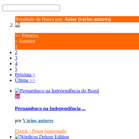
Resultado da Busca por:
Autor (vários autores)
<<
Primeira
<
Anterior
1
2
3
4
5
Próxima
>
Última
>>
ler
Pernambuco na Independência ...
por
Vários autores
Ebook - Pegar emprestado