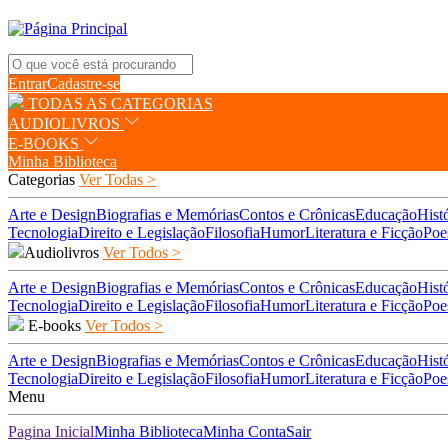
Entrar
Cadastre-se
TODAS AS CATEGORIAS
AUDIOLIVROS
E-BOOKS
Minha Biblioteca
Categorias
Ver Todas >
Arte e Design
Biografias e Memórias
Contos e Crônicas
Educação
Hist
Tecnologia
Direito e Legislação
Filosofia
Humor
Literatura e Ficção
Poe
Audiolivros
Ver Todos >
Arte e Design
Biografias e Memórias
Contos e Crônicas
Educação
Hist
Tecnologia
Direito e Legislação
Filosofia
Humor
Literatura e Ficção
Poe
E-books
Ver Todos >
Arte e Design
Biografias e Memórias
Contos e Crônicas
Educação
Hist
Tecnologia
Direito e Legislação
Filosofia
Humor
Literatura e Ficção
Poe
Menu
Pagina Inicial
Minha Biblioteca
Minha Conta
Sair