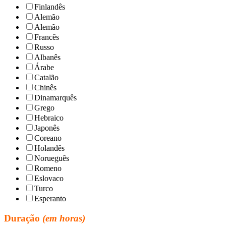
Finlandês
Alemão
Alemão
Francês
Russo
Albanês
Árabe
Catalão
Chinês
Dinamarquês
Grego
Hebraico
Japonês
Coreano
Holandês
Norueguês
Romeno
Eslovaco
Turco
Esperanto
Duração
(em horas)