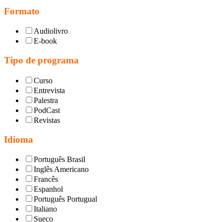
Formato
Audiolivro
E-book
Tipo de programa
Curso
Entrevista
Palestra
PodCast
Revistas
Idioma
Português Brasil
Inglês Americano
Francês
Espanhol
Português Portugual
Italiano
Sueco