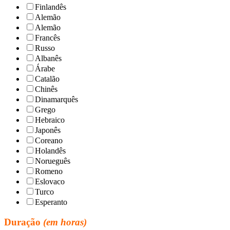
Finlandês
Alemão
Alemão
Francês
Russo
Albanês
Árabe
Catalão
Chinês
Dinamarquês
Grego
Hebraico
Japonês
Coreano
Holandês
Norueguês
Romeno
Eslovaco
Turco
Esperanto
Duração
(em horas)