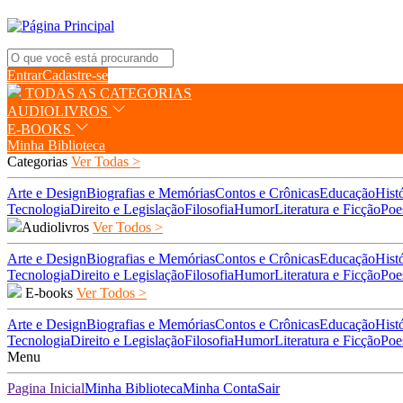
Entrar
Cadastre-se
TODAS AS CATEGORIAS
AUDIOLIVROS
E-BOOKS
Minha Biblioteca
Categorias
Ver Todas >
Arte e Design
Biografias e Memórias
Contos e Crônicas
Educação
Hist
Tecnologia
Direito e Legislação
Filosofia
Humor
Literatura e Ficção
Poe
Audiolivros
Ver Todos >
Arte e Design
Biografias e Memórias
Contos e Crônicas
Educação
Hist
Tecnologia
Direito e Legislação
Filosofia
Humor
Literatura e Ficção
Poe
E-books
Ver Todos >
Arte e Design
Biografias e Memórias
Contos e Crônicas
Educação
Hist
Tecnologia
Direito e Legislação
Filosofia
Humor
Literatura e Ficção
Poe
Menu
Pagina Inicial
Minha Biblioteca
Minha Conta
Sair