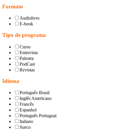
Formato
Audiolivro
E-book
Tipo de programa
Curso
Entrevista
Palestra
PodCast
Revistas
Idioma
Português Brasil
Inglês Americano
Francês
Espanhol
Português Portugual
Italiano
Sueco