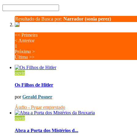
Resultado da Busca por:
Narrador (sonia perez)
<<
Primeira
<
Anterior
1
Próxima
>
Última
>>
ouvir
Os Filhos de Hitler
por
Gerald Posner
Áudio - Pegar emprestado
ouvir
Abra a Porta dos Mistérios d...