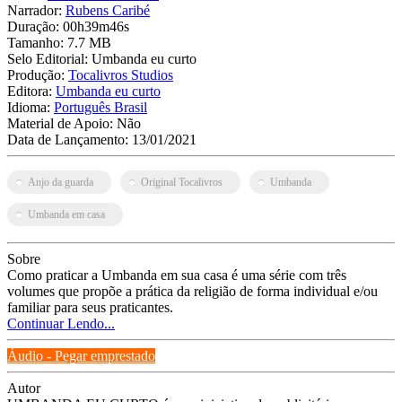
Narrador:
Rubens Caribé
Duração:
00h39m46s
Tamanho:
7.7 MB
Selo Editorial:
Umbanda eu curto
Produção:
Tocalivros Studios
Editora:
Umbanda eu curto
Idioma:
Português Brasil
Material de Apoio:
Não
Data de Lançamento:
13/01/2021
Anjo da guarda
Original Tocalivros
Umbanda
Umbanda em casa
Sobre
Como praticar a Umbanda em sua casa é uma série com três
volumes que propõe a prática da religião de forma individual e/ou
familiar para seus praticantes.
Continuar Lendo...
Áudio - Pegar emprestado
Autor