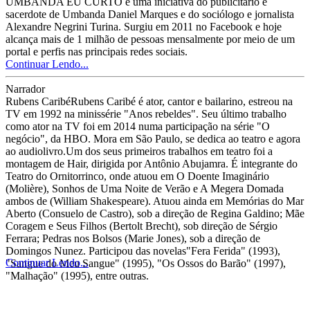
UMBANDA EU CURTO é uma iniciativa do publicitário e
sacerdote de Umbanda Daniel Marques e do sociólogo e jornalista
Alexandre Negrini Turina. Surgiu em 2011 no Facebook e hoje
alcança mais de 1 milhão de pessoas mensalmente por meio de um
portal e perfis nas principais redes sociais.
Continuar Lendo...
Narrador
Rubens CaribéRubens Caribé é ator, cantor e bailarino, estreou na
TV em 1992 na minissérie "Anos rebeldes". Seu último trabalho
como ator na TV foi em 2014 numa participação na série "O
negócio", da HBO. Mora em São Paulo, se dedica ao teatro e agora
ao audiolivro.Um dos seus primeiros trabalhos em teatro foi a
montagem de Hair, dirigida por Antônio Abujamra. É integrante do
Teatro do Ornitorrinco, onde atuou em O Doente Imaginário
(Molière), Sonhos de Uma Noite de Verão e A Megera Domada
ambos de (William Shakespeare). Atuou ainda em Memórias do Mar
Aberto (Consuelo de Castro), sob a direção de Regina Galdino; Mãe
Coragem e Seus Filhos (Bertolt Brecht), sob direção de Sérgio
Ferrara; Pedras nos Bolsos (Marie Jones), sob a direção de
Domingos Nunez. Participou das novelas"Fera Ferida" (1993),
Continuar Lendo...
"Sangue do Meu Sangue" (1995), "Os Ossos do Barão" (1997),
"Malhação" (1995), entre outras.
Site
FAQ