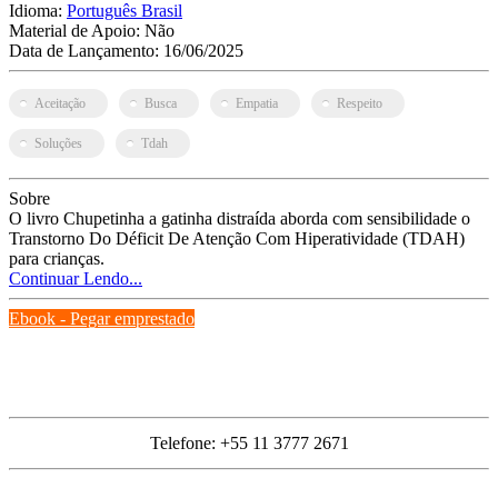
Idioma:
Português Brasil
Material de Apoio:
Não
Data de Lançamento:
16/06/2025
Aceitação
Busca
Empatia
Respeito
Soluções
Tdah
Sobre
O livro Chupetinha a gatinha distraída aborda com sensibilidade o
Transtorno Do Déficit De Atenção Com Hiperatividade (TDAH)
para crianças.
Continuar Lendo...
Ebook - Pegar emprestado
Site
FAQ
Telefone: +55 11 3777 2671