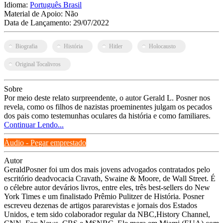
Idioma:
Português Brasil
Material de Apoio:
Não
Data de Lançamento:
29/07/2022
Biografia
História
Hitler
Holocausto
Original Tocalivros
Sobre
Por meio deste relato surpreendente, o autor Gerald L. Posner nos
revela, como os filhos de nazistas proeminentes julgam os pecados
dos pais como testemunhas oculares da história e como familiares.
Continuar Lendo...
Áudio - Pegar emprestado
Autor
GeraldPosner foi um dos mais jovens advogados contratados pelo
escritório deadvocacia Cravath, Swaine & Moore, de Wall Street. É
o célebre autor devários livros, entre eles, três best-sellers do New
York Times e um finalistado Prêmio Pulitzer de História. Posner
escreveu dezenas de artigos pararevistas e jornais dos Estados
Unidos, e tem sido colaborador regular da NBC,History Channel,